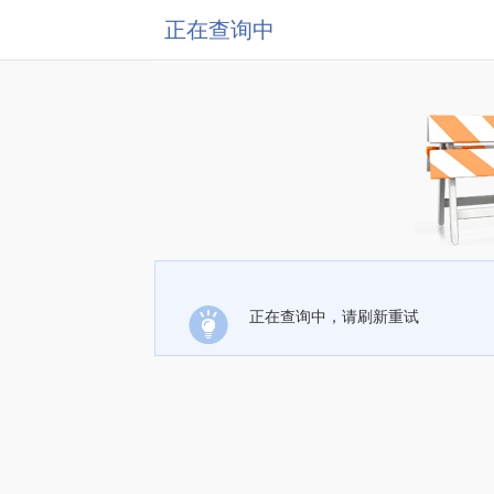
正在查询中
正在查询中，请刷新重试